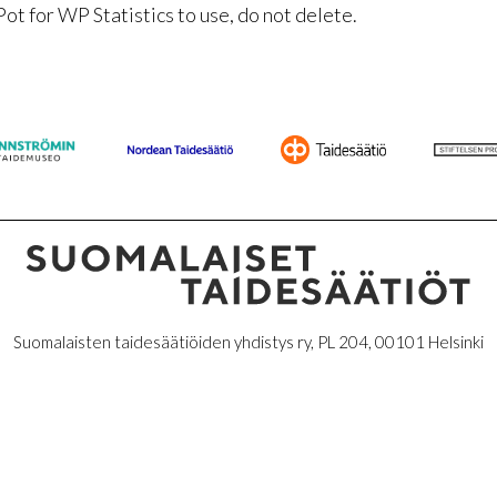
Pot for WP Statistics to use, do not delete.
Suomalaisten taidesäätiöiden yhdistys ry, PL 204, 00101 Helsinki