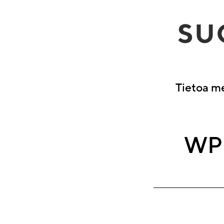
Hyppää
sisältöön
Tietoa m
WP 