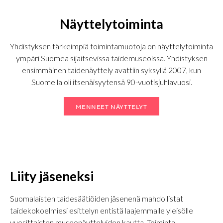
Näyttelytoiminta
Yhdistyksen tärkeimpiä toimintamuotoja on näyttelytoiminta
ympäri Suomea sijaitsevissa taidemuseoissa. Yhdistyksen
ensimmäinen taidenäyttely avattiin syksyllä 2007, kun
Suomella oli itsenäisyytensä 90-vuotisjuhlavuosi.
MENNEET NÄYTTELYT
Liity jäseneksi
Suomalaisten taidesäätiöiden jäsenenä mahdollistat
taidekokoelmiesi esittelyn entistä laajemmalle yleisölle
vuosittaisten museonäyttelyiden kautta. Toiminta