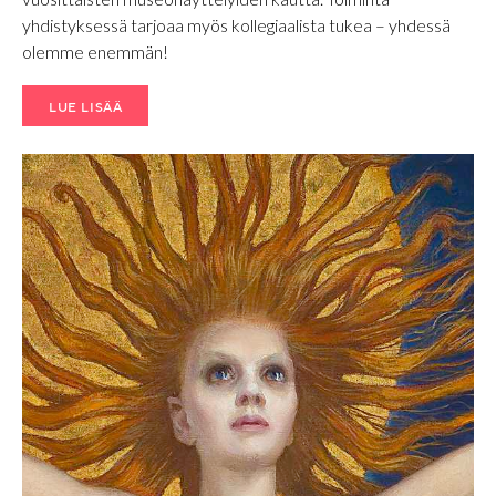
yhdistyksessä tarjoaa myös kollegiaalista tukea – yhdessä
olemme enemmän!
LUE LISÄÄ