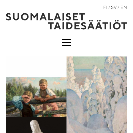
Hyppää
FI
SV
EN
sisältöön
VALIKKO