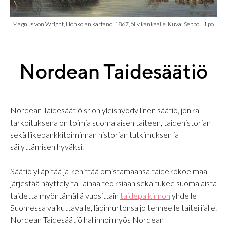
Magnus von Wright, Honkolan kartano, 1867, öljy kankaalle. Kuva: Seppo Hilpo.
Nordean Taidesäätiö
Nordean Taidesäätiö sr on yleishyödyllinen säätiö, jonka
tarkoituksena on toimia suomalaisen taiteen, taidehistorian
sekä liikepankkitoiminnan historian tutkimuksen ja
säilyttämisen hyväksi.
Säätiö ylläpitää ja kehittää omistamaansa taidekokoelmaa,
järjestää näyttelyitä, lainaa teoksiaan sekä tukee suomalaista
taidetta myöntämällä vuosittain
taidepalkinnon
yhdelle
Suomessa vaikuttavalle, läpimurtonsa jo tehneelle taiteilijalle.
Nordean Taidesäätiö hallinnoi myös Nordean