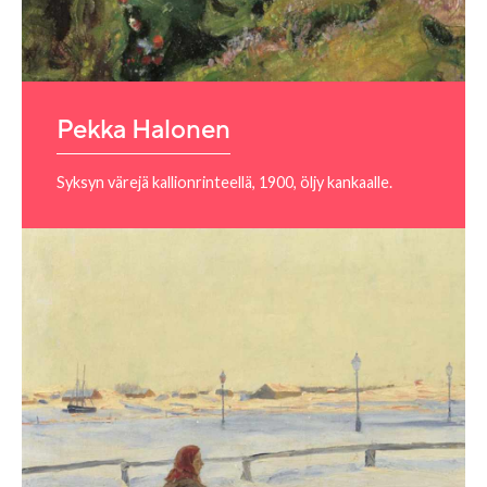
Pekka Halonen
Syksyn värejä kallionrinteellä, 1900, öljy kankaalle.