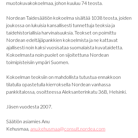
muotokuvakokoelmaa, johon kuuluu 74 teosta.
Nordean Taidesäätiön kokoelma sisältää 1038 teosta, joiden
joukossa on lukuisia kansallisesti tunnettuja teoksia ja
taidehistoriallisia harvinaisuuksia. Teokset on poimittu
Nordean edeltäjäpankkien kokoelmista ja ne kattavat
ajallisesti noin kaksi vuosisataa suomalaista kuvataidetta.
Kokoelmasta noin puolet on sijoitettuna Nordean
toimipisteisiin ympäri Suomen.
Kokoelman teoksiin on mahdollista tutustua ennakkoon
tilatulla opastetulla kierroksella Nordean vanhassa
pankkitalossa, osoitteessa Aleksanterinkatu 36B, Helsinki.
Jäsen vuodesta 2007.
Säätiön asiamies Anu
Kehusmaa,
anu.kehusmaa@consult.nordea.com