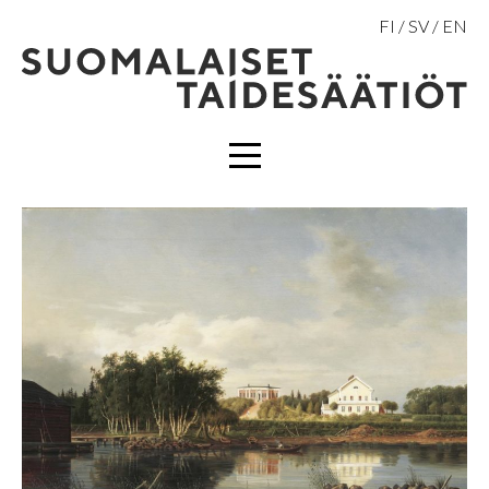
Hyppää
FI
SV
EN
sisältöön
VALIKKO