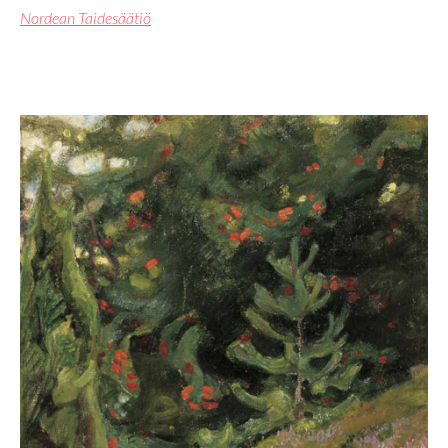
Nordean Taidesäätiö