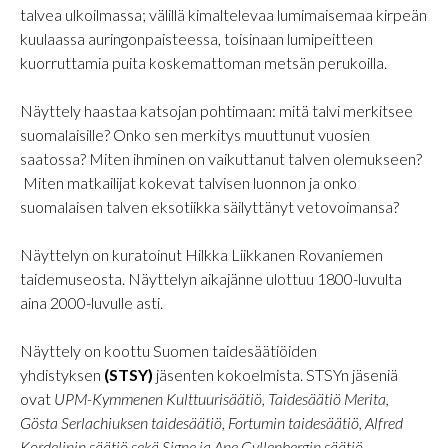
talvea ulkoilmassa; välillä kimaltelevaa lumimaisemaa kirpeän
kuulaassa auringonpaisteessa, toisinaan lumipeitteen
kuorruttamia puita koskemattoman metsän perukoilla.
Näyttely haastaa katsojan pohtimaan: mitä talvi merkitsee
suomalaisille? Onko sen merkitys muuttunut vuosien
saatossa? Miten ihminen on vaikuttanut talven olemukseen?
Miten matkailijat kokevat talvisen luonnon ja onko
suomalaisen talven eksotiikka säilyttänyt vetovoimansa?
Näyttelyn on kuratoinut Hilkka Liikkanen Rovaniemen
taidemuseosta. Näyttelyn aikajänne ulottuu 1800-luvulta
aina 2000-luvulle asti.
Näyttely on koottu Suomen taidesäätiöiden
yhdistyksen
(STSY)
jäsenten kokoelmista. STSYn jäseniä
ovat
UPM-Kymmenen Kulttuurisäätiö, Taidesäätiö Merita,
Gösta Serlachiuksen taidesäätiö, Fortumin taidesäätiö, Alfred
Kordelinin säätiö sekä Signe ja Ane Gyllenbergin säätiö
.