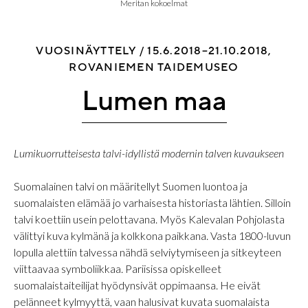
Meritan kokoelmat
VUOSINÄYTTELY /
15.6.2018–21.10.2018,
ROVANIEMEN TAIDEMUSEO
Lumen maa
Lumikuorrutteisesta talvi-idyllistä modernin talven kuvaukseen
Suomalainen talvi on määritellyt Suomen luontoa ja
suomalaisten elämää jo varhaisesta historiasta lähtien. Silloin
talvi koettiin usein pelottavana. Myös Kalevalan Pohjolasta
välittyi kuva kylmänä ja kolkkona paikkana. Vasta 1800-luvun
lopulla alettiin talvessa nähdä selviytymiseen ja sitkeyteen
viittaavaa symboliikkaa. Pariisissa opiskelleet
suomalaistaiteilijat hyödynsivät oppimaansa. He eivät
pelänneet kylmyyttä, vaan halusivat kuvata suomalaista