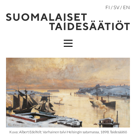
Hyppää
FI
SV
EN
sisältöön
VALIKKO
Kuva: Albert Edelfelt: Varhainen talvi Helsingin satamassa, 1898. Taidesäätiö