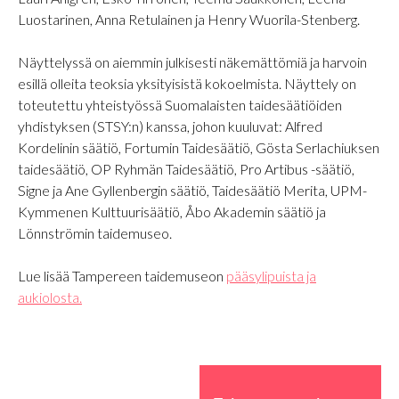
Luostarinen, Anna Retulainen ja Henry Wuorila-Stenberg.
Näyttelyssä on aiemmin julkisesti näkemättömiä ja harvoin
esillä olleita teoksia yksityisistä kokoelmista. Näyttely on
toteutettu yhteistyössä Suomalaisten taidesäätiöiden
yhdistyksen (STSY:n) kanssa, johon kuuluvat: Alfred
Kordelinin säätiö, Fortumin Taidesäätiö, Gösta Serlachiuksen
taidesäätiö, OP Ryhmän Taidesäätiö, Pro Artibus -säätiö,
Signe ja Ane Gyllenbergin säätiö, Taidesäätiö Merita, UPM-
Kymmenen Kulttuurisäätiö, Åbo Akademin säätiö ja
Lönnströmin taidemuseo.
Lue lisää Tampereen taidemuseon
pääsylipuista ja
aukiolosta.