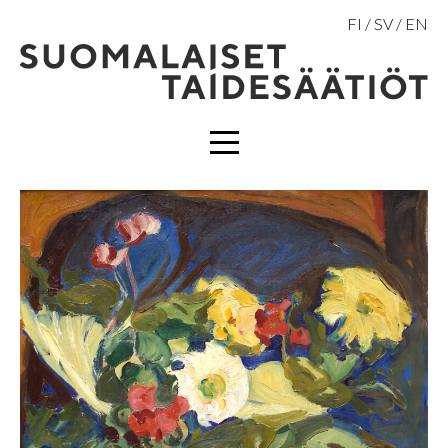
Hyppää
FI
SV
EN
sisältöön
VALIKKO