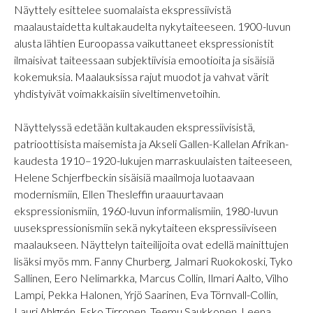
Näyttely esittelee suomalaista ekspressiivistä
maalaustaidetta kultakaudelta nykytaiteeseen. 1900-luvun
alusta lähtien Euroopassa vaikuttaneet ekspressionistit
ilmaisivat taiteessaan subjektiivisia emootioita ja sisäisiä
kokemuksia. Maalauksissa rajut muodot ja vahvat värit
yhdistyivät voimakkaisiin siveltimenvetoihin.
Näyttelyssä edetään kultakauden ekspressiivisistä,
patrioottisista maisemista ja Akseli Gallen-Kallelan Afrikan-
kaudesta 1910–1920-lukujen marraskuulaisten taiteeseen,
Helene Schjerfbeckin sisäisiä maailmoja luotaavaan
modernismiin, Ellen Thesleffin uraauurtavaan
ekspressionismiin, 1960-luvun informalismiin, 1980-luvun
uusekspressionismiin sekä nykytaiteen ekspressiiviseen
maalaukseen. Näyttelyn taiteilijoita ovat edellä mainittujen
lisäksi myös mm. Fanny Churberg, Jalmari Ruokokoski, Tyko
Sallinen, Eero Nelimarkka, Marcus Collin, Ilmari Aalto, Vilho
Lampi, Pekka Halonen, Yrjö Saarinen, Eva Törnvall-Collin,
Lauri Ahlgrén, Esko Tirronen, Teemu Saukkonen, Leena